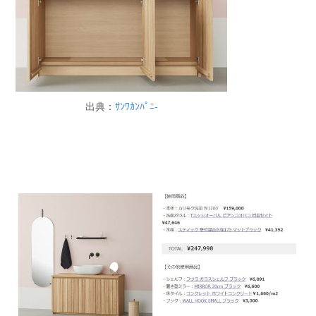
出典：
ｻﾝﾜｶﾝﾊﾟﾆ-