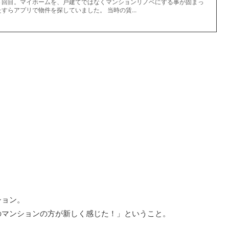
４回目。マイホームを、戸建てではなくマンションリノベにする事が固まっ
すらアプリで物件を探していました。 当時の賃...
ション。
のマンションの方が新しく感じた！」ということ。