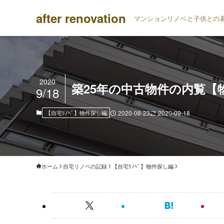
after renovation
マンションリノベと子供との
2020
築25年の中古物件の内覧【
9/18
【自宅ﾘﾉﾍﾞ】物件探し編
2020-08-23
2020-09-18
ホーム
自宅リノベの記録
【自宅ﾘﾉﾍﾞ】物件探し編