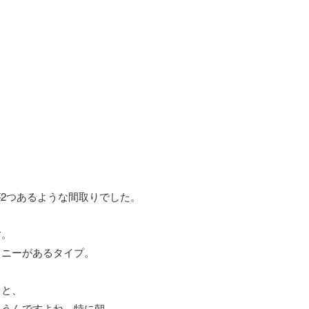
が2つあるような間取りでした。
す。
コニーがあるタイプ。
うと、
思うんですよね。特に朝。