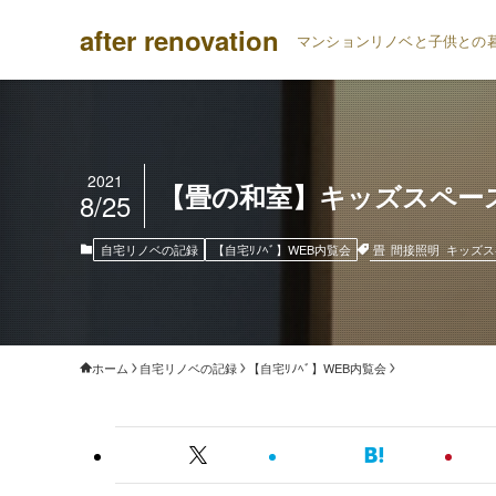
after renovation
マンションリノベと子供との
2021
【畳の和室】キッズスペー
8/25
畳
間接照明
キッズス
自宅リノベの記録
【自宅ﾘﾉﾍﾞ】WEB内覧会
ホーム
自宅リノベの記録
【自宅ﾘﾉﾍﾞ】WEB内覧会