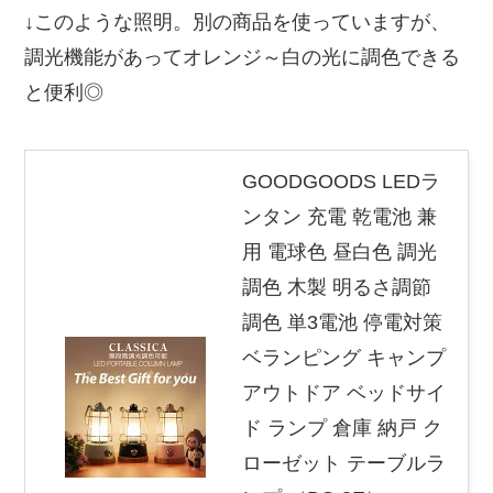
↓このような照明。別の商品を使っていますが、
調光機能があってオレンジ～白の光に調色できる
と便利◎
GOODGOODS LEDラ
ンタン 充電 乾電池 兼
用 電球色 昼白色 調光
調色 木製 明るさ調節
調色 単3電池 停電対策
ベランピング キャンプ
アウトドア ベッドサイ
ド ランプ 倉庫 納戸 ク
ローゼット テーブルラ