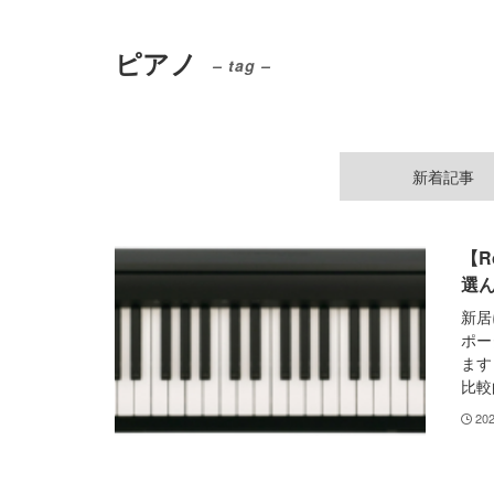
ピアノ
– tag –
新着記事
【R
選
新居
ポー
ます
比較
20